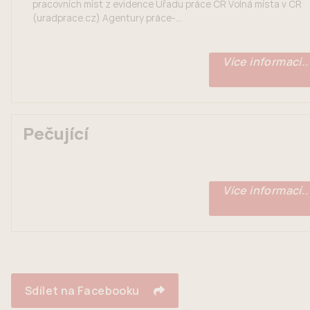
pracovních míst z evidence Úřadu práce ČR Volná místa v ČR
(uradprace.cz) Agentury práce-...
Více informací..
Pečující
Více informací..
Sdílet na Facebooku