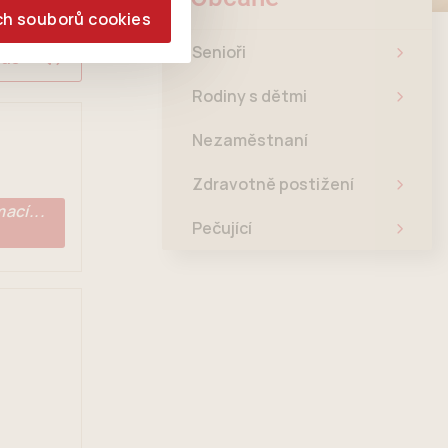
ch souborů cookies
Senioři
las
Rodiny s dětmi
Nezaměstnaní
Zdravotně postižení
ací...
Pečující