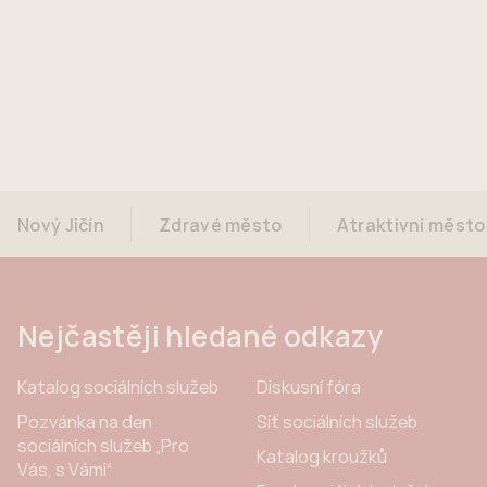
Nový Jičín
Zdravé město
Atraktivní město
Nejčastěji hledané odkazy
Katalog sociálních služeb
Diskusní fóra
Pozvánka na den
Síť sociálních služeb
sociálních služeb „Pro
Katalog kroužků
Vás, s Vámi“