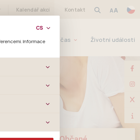
A
r
Kalendář akcí
Kontakt
A
Školství
Volný čas
Životní události
ferencemi. Informace
bových stránek a všech
ltrů a také nastavení
é jej ani odebrat.
ě tato data
ookies nelze přiřadit
í apod.
m a zájmům, což
 preferencím, což vám
m.
Občané