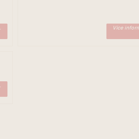
.
Více inform
.