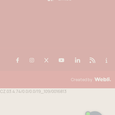
Created by
n CZ.03.4.74/0.0/0.0/19_109/0016813
Potřebujete poradit?