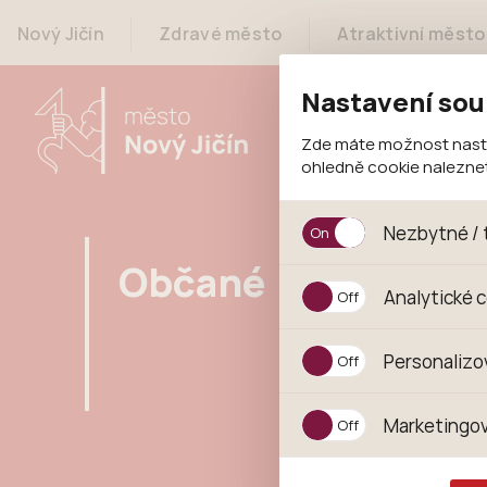
Nový Jičín
Zdravé město
Atraktivní město
Nastavení sou
Zde máte možnost nastav
ohledně cookie nalezn
Nezbytné / 
Občané
Jedná se o technické s
Analytické 
jejich funkcí. Používají
souhlasu s uživáním coo
Analytické cookies shr
Personalizo
anonymizuje. Po anonym
konkrétnímu uživateli.
Personalizované cookie
Marketingov
zajišťuje lepší nákupní
pomůže vyhnout se nev
Tyto cookies nám umožň