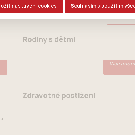
ložit nastavení cookies
Souhlasím s použitím vše
Číst nah
Rodiny s dětmi
.
Více inform
Zdravotně postižení
du