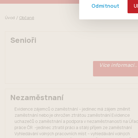
Odmítnout
U
Úvod
Občané
Senioři
Více informací..
Nezaměstnaní
Evidence zájemců o zaměstnání – jedinec má zájem změnit
zaměstnání nebo je ohrožen ztrátou zaměstnání Evidence
uchazečů o zaměstnání a podpora v nezaměstnanosti na Úřa
práce ČR –jedinec ztratil práci a stálý příjem ze zaměstnání
Vyhledávání volných pracovních míst – vyhledávání volných