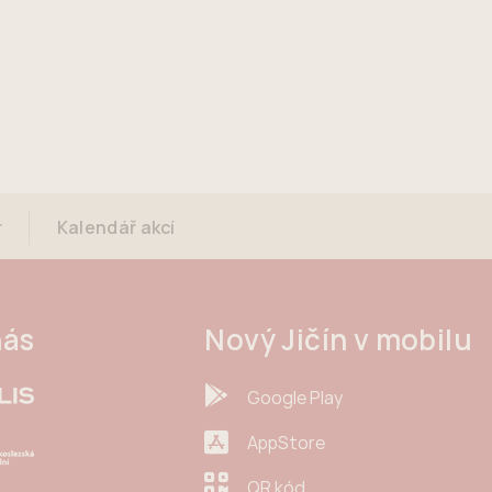
r
Kalendář akcí
nás
Nový Jičín v mobilu
Google Play
AppStore
QR kód