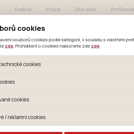
Rodina
Práce
Eko-web
ProSenio
borů cookies
Sociální služby
Občané
Bydlení
ení souborů cookies podle kategorií, v souladu s vlastními pre
ete
zde
. Prohlášení o cookies naleznete zde
zde
.
technické cookies
oubory, které jsou nezbytné ke správnému chování našich we
cookies
 se mimo jiné k ukládání produktů v nákupním košíku, ovládání fi
kies. Pro tyto cookies není zapotřebí Váš souhlas a není možn
omažďujeme skriptem společnosti Google Inc., která následn
vané cookies
izaci se již nejedná o osobní údaje, protože anonymizované c
 Proto nedokážeme zjistit navštívené odkazy, prohlížené zbož
s jsou využívány k přizpůsobení našeho webu vašim potřebá
é / reklamní cookies
 zkušenosti. Díky nim můžeme nabídku přímo přizpůsobit vašim
hodným doporučením produktů či jiným nedůležitým nabídká
ují lépe cílit a vyhodnocovat marketingové kampaně.