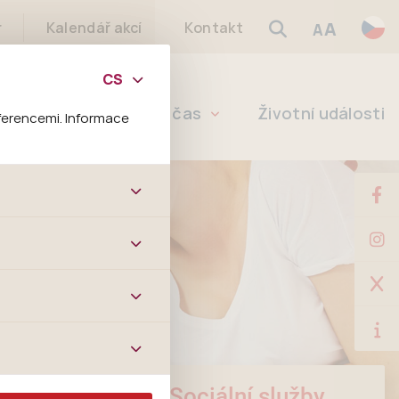
A
r
Kalendář akcí
Kontakt
A
Školství
Volný čas
Životní události
ferencemi. Informace
bových stránek a všech
ltrů a také nastavení
é jej ani odebrat.
ě tato data
ookies nelze přiřadit
í apod.
m a zájmům, což
 preferencím, což vám
m.
Sociální služby