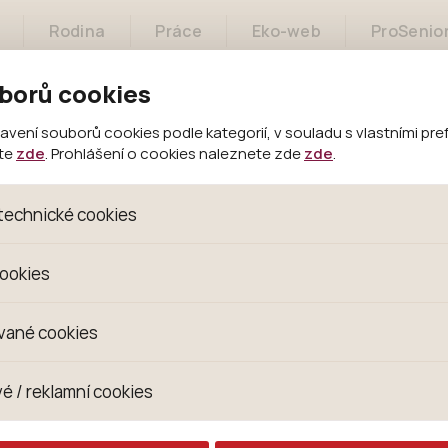
Rodina
Práce
Eko-web
ProSenio
borů cookies
Sociální služby
Občané
Bydlení
ení souborů cookies podle kategorií, v souladu s vlastními pre
ete
zde
. Prohlášení o cookies naleznete zde
zde
.
technické cookies
oubory, které jsou nezbytné ke správnému chování našich we
cookies
 se mimo jiné k ukládání produktů v nákupním košíku, ovládání fi
kies. Pro tyto cookies není zapotřebí Váš souhlas a není možn
omažďujeme skriptem společnosti Google Inc., která následn
vané cookies
izaci se již nejedná o osobní údaje, protože anonymizované c
 Proto nedokážeme zjistit navštívené odkazy, prohlížené zbož
s jsou využívány k přizpůsobení našeho webu vašim potřebá
é / reklamní cookies
 zkušenosti. Díky nim můžeme nabídku přímo přizpůsobit vašim
hodným doporučením produktů či jiným nedůležitým nabídká
ují lépe cílit a vyhodnocovat marketingové kampaně.