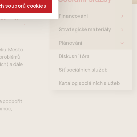
ch souborů cookies
Financování
las
Strategické materiály
Plánování
věku. Město
Diskusní fóra
 problémů
ích) a dále
Síť sociálních služeb
Katalog sociálních služeb
ba podpořit
pomoc,