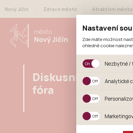
Nový Jičín
Zdravé město
Atraktivní město
Nastavení sou
Zde máte možnost nastav
ohledně cookie nalezn
Nezbytné / 
Diskusní
Jedná se o technické s
Analytické 
jejich funkcí. Používají
fóra
souhlasu s uživáním coo
Analytické cookies shr
Personalizo
anonymizuje. Po anonym
konkrétnímu uživateli.
Personalizované cookie
Marketingov
zajišťuje lepší nákupní
pomůže vyhnout se nev
Tyto cookies nám umožň