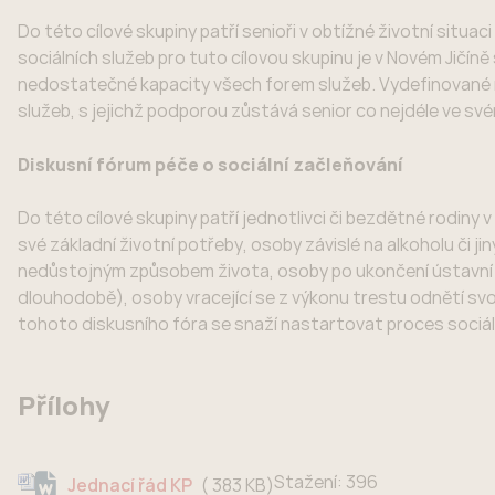
Do této cílové skupiny patří senioři v obtížné životní situa
sociálních služeb pro tuto cílovou skupinu je v Novém Jičíně
nedostatečné kapacity všech forem služeb. Vydefinované r
služeb, s jejichž podporou zůstává senior co nejdéle ve sv
Diskusní fórum péče o sociální začleňování
Do této cílové skupiny patří jednotlivci či bezdětné rodiny
své základní životní potřeby, osoby závislé na alkoholu či jin
nedůstojným způsobem života, osoby po ukončení ústavní
dlouhodobě), osoby vracející se z výkonu trestu odnětí svo
tohoto diskusního fóra se snaží nastartovat proces sociá
Přílohy
Stažení:
396
383 KB
Jednací řád KP