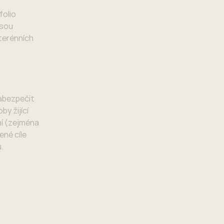
folio
jsou
terénních
zabezpečit
by žijící
í (zejména
ené cíle
.