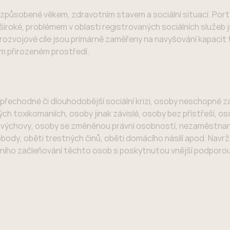
ci způsobené věkem, zdravotním stavem a sociální situací. Port
 široké, problémem v oblasti registrovaných sociálních služeb 
ozvojové cíle jsou primárně zaměřeny na navyšování kapacit 
ém přirozeném prostředí.
 v přechodné či dlouhodobější sociální krizi, osoby neschopné 
ých toxikomaniích, osoby jinak závislé, osoby bez přístřeší, oso
 výchovy, osoby se změněnou právní osobností, nezaměstnan
body, oběti trestných činů, oběti domácího násilí apod. Navrž
lního začleňování těchto osob s poskytnutou vnější podporou