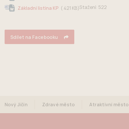
Stažení:
522
421 KB
Základní listina KP
Sdílet na Facebooku
Nový Jičín
Zdravé město
Atraktivní město