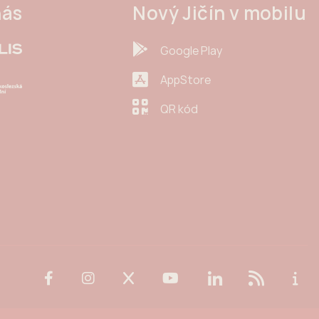
nás
Nový Jičín v mobilu
Google Play
AppStore
QR kód