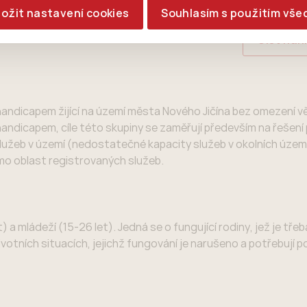
ložit nastavení cookies
Souhlasím s použitím vše
Číst nah
 handicapem žijící na území města Nového Jičína bez omezení 
handicapem, cíle této skupiny se zaměřují především na řešení
 služeb v území (nedostatečné kapacity služeb v okolních územ
imo oblast registrovaných služeb.
) a mládeží (15-26 let). Jedná se o fungující rodiny, jež je tře
životních situacích, jejichž fungování je narušeno a potřebují 