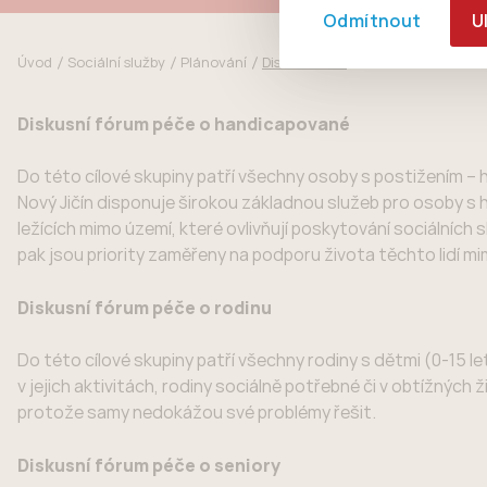
Odmítnout
U
Úvod
Sociální služby
Plánování
Diskusní fóra
Diskusní fórum péče o handicapované
Do této cílové skupiny patří všechny osoby s postižením –
Nový Jičín disponuje širokou základnou služeb pro osoby s 
ležících mimo území, které ovlivňují poskytování sociálních
pak jsou priority zaměřeny na podporu života těchto lidí m
Diskusní fórum péče o rodinu
Do této cílové skupiny patří všechny rodiny s dětmi (0-15 let
v jejich aktivitách, rodiny sociálně potřebné či v obtížných 
protože samy nedokážou své problémy řešit.
Diskusní fórum péče o seniory