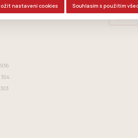
ložit nastavení cookies
Souhlasím s použitím vše
Číst nah
936
304
303