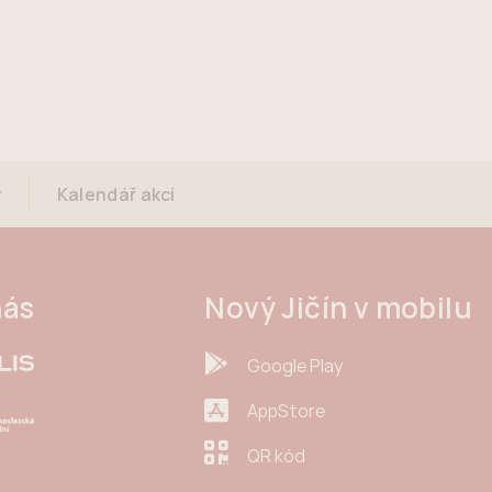
r
Kalendář akcí
nás
Nový Jičín v mobilu
Google Play
AppStore
QR kód