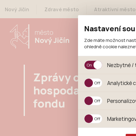
Nový Jičín
Zdravé město
Atraktivní město
Nastavení sou
Zde máte možnost nastav
ohledně cookie nalezn
Nezbytné / 
Zprávy o
Jedná se o technické s
Analytické 
jejich funkcí. Používají
hospodaření
souhlasu s uživáním coo
Analytické cookies shr
fondu
Personalizo
anonymizuje. Po anonym
konkrétnímu uživateli.
Personalizované cookie
Marketingov
zajišťuje lepší nákupní
pomůže vyhnout se nev
Tyto cookies nám umožň