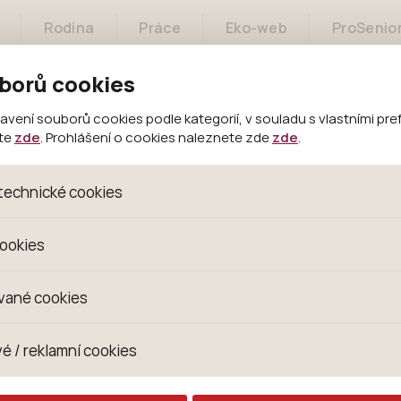
Rodina
Práce
Eko-web
ProSenio
borů cookies
Sociální služby
Občané
Bydlení
ení souborů cookies podle kategorií, v souladu s vlastními pre
ete
zde
. Prohlášení o cookies naleznete zde
zde
.
technické cookies
oubory, které jsou nezbytné ke správnému chování našich we
cookies
 se mimo jiné k ukládání produktů v nákupním košíku, ovládání fi
kies. Pro tyto cookies není zapotřebí Váš souhlas a není možn
omažďujeme skriptem společnosti Google Inc., která následn
vané cookies
izaci se již nejedná o osobní údaje, protože anonymizované c
 Proto nedokážeme zjistit navštívené odkazy, prohlížené zbož
s jsou využívány k přizpůsobení našeho webu vašim potřebá
é / reklamní cookies
 zkušenosti. Díky nim můžeme nabídku přímo přizpůsobit vašim
hodným doporučením produktů či jiným nedůležitým nabídká
ují lépe cílit a vyhodnocovat marketingové kampaně.