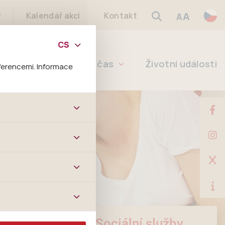
A
r
Kalendář akcí
Kontakt
A
Školství
Volný čas
Životní události
ferencemi. Informace
bových stránek a všech
ltrů a také nastavení
é jej ani odebrat.
ě tato data
ookies nelze přiřadit
í apod.
m a zájmům, což
 preferencím, což vám
m.
Sociální služby