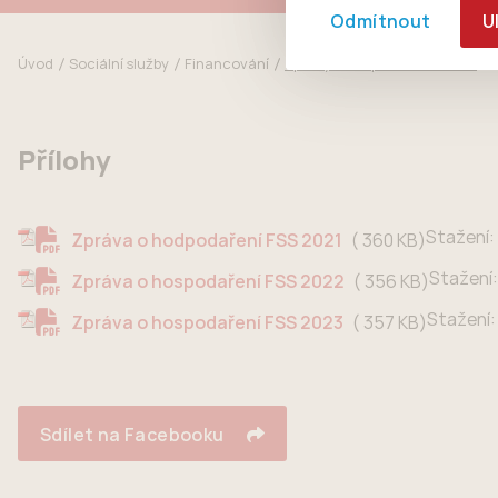
Odmítnout
U
Úvod
Sociální služby
Financování
Zprávy o hospodaření fondu
Přílohy
Stažení:
360 KB
Zpráva o hodpodaření FSS 2021
Stažení:
356 KB
Zpráva o hospodaření FSS 2022
Stažení:
357 KB
Zpráva o hospodaření FSS 2023
Sdílet na Facebooku